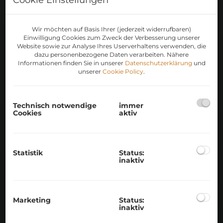
Wir möchten auf Basis Ihrer (jederzeit widerrufbaren)
Einwilligung Cookies zum Zweck der Verbesserung unserer
Website sowie zur Analyse Ihres Userverhaltens verwenden, die
WAS IST ZU BEACHTEN?
dazu personenbezogene Daten verarbeiten. Nähere
Informationen finden Sie in unserer
Datenschutzerklärung
und
unserer
Cookie Policy
.
VILLA VERKAUFEN MIT
VALORDOMO
Technisch notwendige
immer
Cookies
aktiv
Ein Villenverkauf erfordert eine sorgfältige
und gut geplante Vorbereitung – und genau
dafür sind wir bei ValorDomo da. Mit unserer
Statistik
Status:
Erfahrung im Bereich exklusiver Immobilien
inaktiv
begleiten wir Sie durch jeden Schritt, damit
der Verkaufsprozess Ihrer Villa reibungslos
und erfolgreich verläuft. Hier eine Übersicht,
Marketing
Status:
inaktiv
wie wir den Verkauf optimal gestalten.