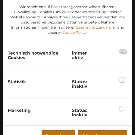
Wir möchten auf Basis Ihrer (jederzeit widerrufbaren)
Einwilligung Cookies zum Zweck der Verbesserung unserer
Website sowie zur Analyse Ihres Userverhaltens verwenden, die
dazu personenbezogene Daten verarbeiten. Nähere
PROFESSIONELLE
Informationen finden Sie in unserer
Datenschutzerklärung
und
unserer
Cookie Policy
.
IMMOBILIEN-
BEWERTUNG MIT
MEHRWERT
Technisch notwendige
immer
Cookies
aktiv
Mit Hilfe unserer Marktbewertung
bekommen Sie einen besseren Einblick in
Statistik
Status:
inaktiv
Ihre Immobilie und deren Wert. Unsere
Bewertung basiert auf Vergleichsdaten
anderer Objekte in Ihrer Umgebung, dabei
priorisieren wir besonders den Mehrwert für
Marketing
Status:
inaktiv
Sie und Ihre Immobilie. Füllen Sie jetzt unser
Formular aus, und wir führen die Bewertung
in Bestzeit durch.