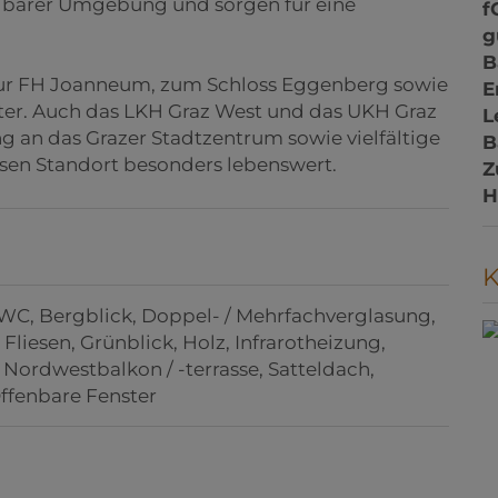
elbarer Umgebung und sorgen für eine
f
g
B
zur FH Joanneum, zum Schloss Eggenberg sowie
E
ter. Auch das LKH Graz West und das UKH Graz
L
g an das Grazer Stadtzentrum sowie vielfältige
B
sen Standort besonders lebenswert.
Z
H
 WC
Bergblick
Doppel- / Mehrfachverglasung
Fliesen
Grünblick
Holz
Infrarotheizung
Nordwestbalkon / -terrasse
Satteldach
ffenbare Fenster