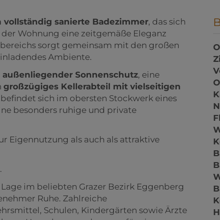
h vollständig sanierte Badezimmer
, das sich
d der Wohnung eine zeitgemäße Eleganz
hnbereichs sorgt gemeinsam mit den großen
O
 einladendes Ambiente.
Z
V
n
außenliegender Sonnenschutz
, eine
O
n
großzügiges Kellerabteil mit vielseitigen
K
befindet sich im obersten Stockwerk eines
N
ine besonders ruhige und private
F
W
ur Eigennutzung als auch als attraktive
K
B
B
.
r Lage im beliebten Grazer Bezirk Eggenberg
B
enehmer Ruhe. Zahlreiche
K
ehrsmittel, Schulen, Kindergärten sowie Ärzte