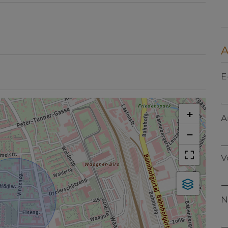
E
+
A
−
V
N