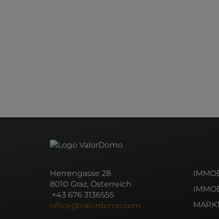
Herrengasse 28
IMMOB
8010 Graz, Österreich
IMMOB
+43 676 3136555
MARK
office@valordomo.com