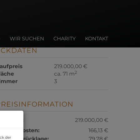
WIR SUCHEN
CHARITY
KONTAKT
ECKDATEN
aufpreis
219.000,00 €
2
läche
ca. 71 m
immer
3
PREISINFORMATION
aufpreis:
219.000,00 €
etriebskosten:
166,13 €
ck der
eparaturrücklage:
79,78 €