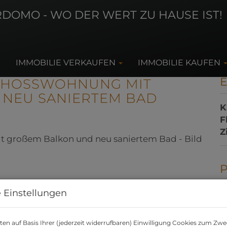
IMMOBILIE VERKAUFEN
IMMOBILIE KAUFEN
CHOSSWOHNUNG MIT
NEU SANIERTEM BAD
K
F
Z
 Einstellungen
K
B
en auf Basis Ihrer (jederzeit widerrufbaren) Einwilligung Cookies zum Zwe
R