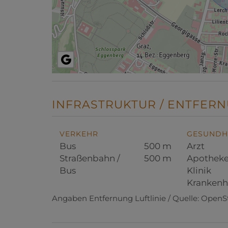
INFRASTRUKTUR / ENTFERN
VERKEHR
GESUNDH
Bus
500 m
Arzt
Straßenbahn /
500 m
Apothek
Bus
Klinik
Krankenh
Angaben Entfernung Luftlinie / Quelle: Open