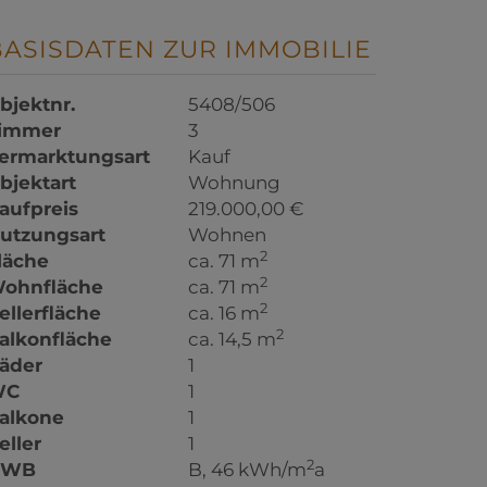
BASISDATEN ZUR IMMOBILIE
bjektnr.
5408/506
immer
3
ermarktungsart
Kauf
bjektart
Wohnung
aufpreis
219.000,00 €
utzungsart
Wohnen
2
läche
ca. 71 m
2
ohnfläche
ca. 71 m
2
ellerfläche
ca. 16 m
2
alkonfläche
ca. 14,5 m
äder
1
WC
1
alkone
1
eller
1
2
HWB
B, 46 kWh/m
a