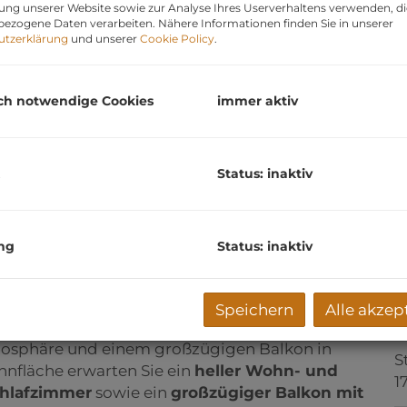
ung unserer Website sowie zur Analyse Ihres Userverhaltens verwenden, d
U
ezogene Daten verarbeiten. Nähere Informationen finden Sie in unserer
utzerklärung
und unserer
Cookie Policy
.
m
G
ch notwendige Cookies
immer aktiv
P
3
V
Status: inaktiv
n
G
1
G
ng
Status: inaktiv
3
R
Speichern
Alle akzep
1
 überzeugt mit einer durchdachten
sphäre und einem großzügigen Balkon in
S
hnfläche erwarten Sie ein
heller Wohn- und
1
chlafzimmer
sowie ein
großzügiger Balkon mit