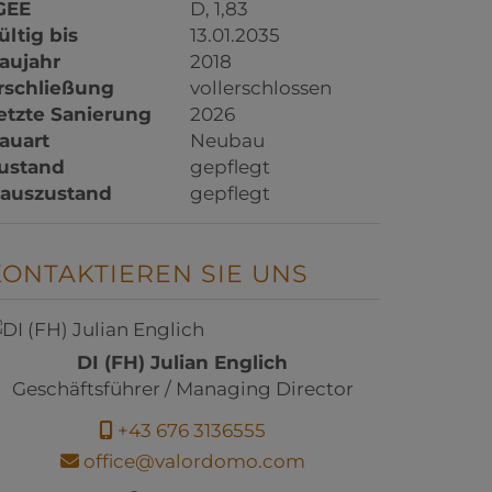
GEE
D, 1,83
ültig bis
13.01.2035
aujahr
2018
rschließung
vollerschlossen
etzte Sanierung
2026
auart
Neubau
ustand
gepflegt
auszustand
gepflegt
KONTAKTIEREN SIE UNS
DI (FH) Julian Englich
Geschäftsführer / Managing Director
+43 676 3136555
office@valordomo.com