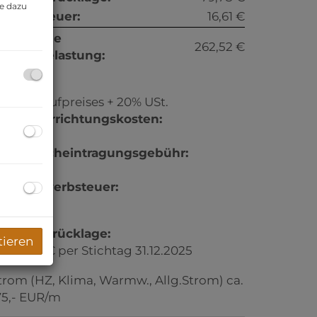
ie dazu
msatzsteuer:
16,61 €
onatliche
262,52 €
esamtbelastung:
rovision:
% des Kaufpreises + 20% USt.
ertragserrichtungskosten:
. Vereinb.
rundbucheintragungsgebühr:
,1%
runderwerbsteuer:
,5%
eparaturrücklage:
tieren
9.253,49 € per Stichtag 31.12.2025
trom (HZ, Klima, Warmw., Allg.Strom) ca.
75,- EUR/m