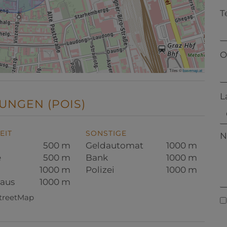
T
O
Tiles ©
basemap.at
L
UNGEN (POIS)
EIT
SONSTIGE
N
500 m
Geldautomat
1000 m
e
500 m
Bank
1000 m
1000 m
Polizei
1000 m
aus
1000 m
StreetMap