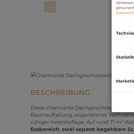
Verbesser
personenb
Datensch
Technis
Statistik
Marketi
BESCHREIBUNG
Diese charmante Dachgeschosswohnung
Raumaufteilung, angenehmer Wohnatmo
ruhiger Innenhoflage. Auf rund 71 m² Wo
Essbereich
,
zwei separat begehbare S