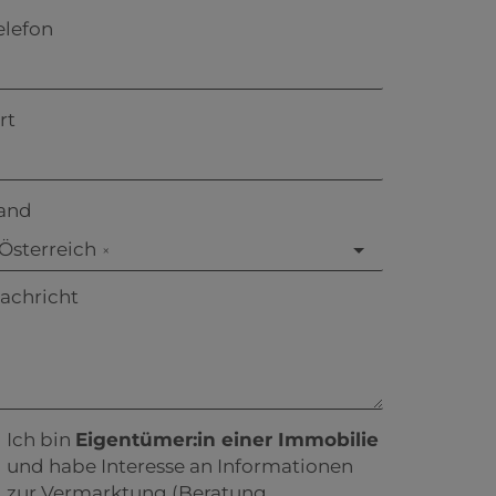
elefon
rt
and
Österreich
×
achricht
Ich bin
Eigentümer:in einer Immobilie
und habe Interesse an Informationen
zur Vermarktung (Beratung,