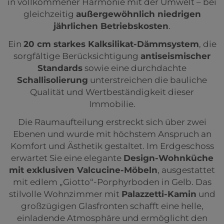
in vollkommener Harmonie mit der Umwelt – bei
gleichzeitig
außergewöhnlich niedrigen
jährlichen Betriebskosten
.
Ein
20 cm starkes Kalksilikat-Dämmsystem
, die
sorgfältige Berücksichtigung
antiseismischer
Standards
sowie eine durchdachte
Schallisolierung
unterstreichen die bauliche
Qualität und Wertbeständigkeit dieser
Immobilie.
Die Raumaufteilung erstreckt sich über zwei
Ebenen und wurde mit höchstem Anspruch an
Komfort und Ästhetik gestaltet. Im Erdgeschoss
erwartet Sie eine elegante
Design-Wohnküche
mit exklusiven Valcucine-Möbeln
, ausgestattet
mit edlem „Giotto“-Porphyrboden in Gelb. Das
stilvolle Wohnzimmer mit
Palazzetti-Kamin
und
großzügigen Glasfronten schafft eine helle,
einladende Atmosphäre und ermöglicht den