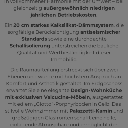
in vollkommener Harmonie mit der Umwelt – bei
gleichzeitig
außergewöhnlich niedrigen
jährlichen Betriebskosten
.
Ein
20 cm starkes Kalksilikat-Dämmsystem
, die
sorgfältige Berücksichtigung
antiseismischer
Standards
sowie eine durchdachte
Schallisolierung
unterstreichen die bauliche
Qualität und Wertbeständigkeit dieser
Immobilie.
Die Raumaufteilung erstreckt sich über zwei
Ebenen und wurde mit höchstem Anspruch an
Komfort und Ästhetik gestaltet. Im Erdgeschoss
erwartet Sie eine elegante
Design-Wohnküche
mit exklusiven Valcucine-Möbeln
, ausgestattet
mit edlem „Giotto“-Porphyrboden in Gelb. Das
stilvolle Wohnzimmer mit
Palazzetti-Kamin
und
großzügigen Glasfronten schafft eine helle,
einladende Atmosphäre und ermöglicht den