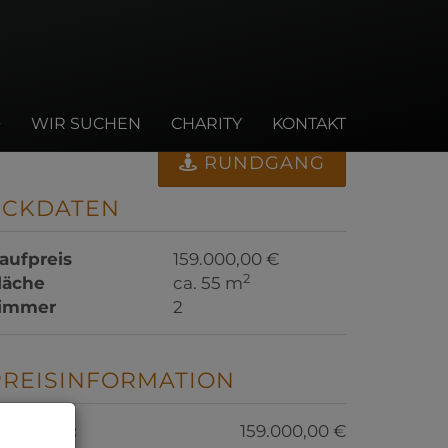
WIR SUCHEN
CHARITY
KONTAKT
RUNDGANG
ECKDATEN
aufpreis
159.000,00 €
2
läche
ca. 55 m
immer
2
PREISINFORMATION
aufpreis:
159.000,00 €