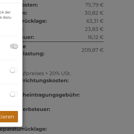
etriebskosten:
75,79 €
ck der
eizkosten:
30,82 €
ie dazu
eparaturrücklage:
63,31 €
onstiges:
23,83 €
msatzsteuer:
16,12 €
onatliche
209,87 €
esamtbelastung:
rovision:
% des Kaufpreises + 20% USt.
ertragserrichtungskosten:
. Vereinb.
rundbucheintragungsgebühr:
,1%
runderwerbsteuer:
,5%
tieren
eparaturrücklage: