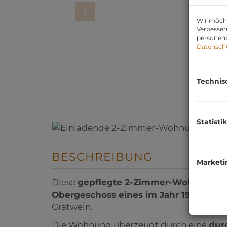
Wir möcht
Verbesser
personenb
Datensch
Technis
Statistik
BESCHREIBUNG
Marketi
Diese
gepflegte 2-Zimmer-Wohnung mi
Obergeschoss eines im Jahr 1995 err
Gratwein.
Die Wohnung überzeugt durch eine
dur