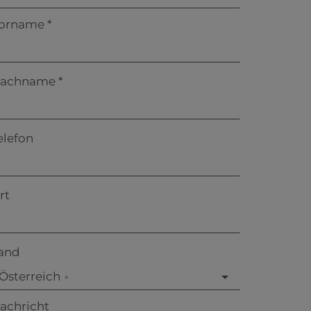
orname
achname
elefon
rt
and
Österreich
×
achricht