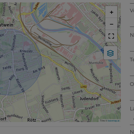
V
+
−
N
T
O
L
Tiles ©
basemap.at
N