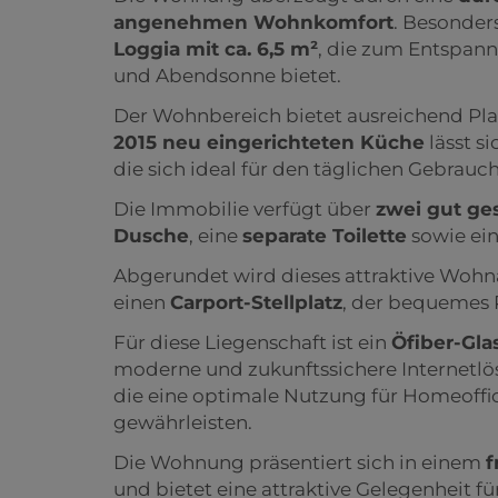
angenehmen Wohnkomfort
. Besonder
Loggia mit ca. 6,5 m²
, die zum Entspann
und Abendsonne bietet.
Der Wohnbereich bietet ausreichend Plat
2015 neu eingerichteten Küche
lässt s
die sich ideal für den täglichen Gebrauch
Die Immobilie verfügt über
zwei gut ge
Dusche
, eine
separate Toilette
sowie ei
Abgerundet wird dieses attraktive Woh
einen
Carport-Stellplatz
, der bequemes 
Für diese Liegenschaft ist ein
Öfiber-Gla
moderne und zukunftssichere Internetl
die eine optimale Nutzung für Homeoff
gewährleisten.
Die Wohnung präsentiert sich in einem
f
und bietet eine attraktive Gelegenheit f