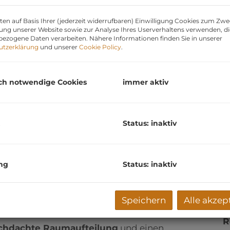
B
en auf Basis Ihrer (jederzeit widerrufbaren) Einwilligung Cookies zum Zwe
H
ung unserer Website sowie zur Analyse Ihres Userverhaltens verwenden, d
R
ezogene Daten verarbeiten. Nähere Informationen finden Sie in unserer
utzerklärung
und unserer
Cookie Policy
.
S
U
m
ch notwendige Cookies
immer aktiv
G
P
Status: inaktiv
3
V
n
G
ng
Status: inaktiv
1
t ca. 55 m² Wohnfläche
befindet sich im
1.
G
ichteten Wohnhauses
in ruhiger Lage von
3
Speichern
Alle akzep
R
chdachte Raumaufteilung
und einen