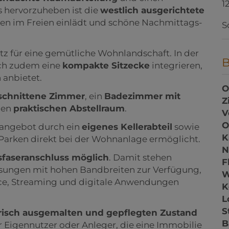
1
s hervorzuheben ist die
westlich ausgerichtete
en im Freien einlädt und schöne Nachmittags-
S
z für eine gemütliche Wohnlandschaft. In der
ich zudem eine
kompakte Sitzecke
integrieren,
 anbietet.
O
schnittene Zimmer
, ein
Badezimmer mit
Z
nen
praktischen Abstellraum
.
V
O
nangebot durch ein
eigenes Kellerabteil
sowie
K
Parken direkt bei der Wohnanlage ermöglicht.
N
sfaseranschluss möglich
. Damit stehen
F
ösungen mit hohen Bandbreiten zur Verfügung,
W
ice, Streaming und digitale Anwendungen
K
L
S
risch ausgemalten und gepflegten Zustand
B
ür Eigennutzer oder Anleger, die eine Immobilie