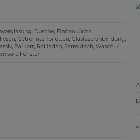
hverglasung
Dusche
Einbauküche
liesen
Getrennte Toiletten
Glasfaseranbindung
assiv
Parkett
Rollladen
Satteldach
Wasch- /
fenbare Fenster
E
A