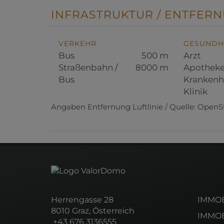
INFRASTRUKTUR / ENTFERN
VERKEHR
GESUNDH
Bus
500 m
Arzt
Straßenbahn /
8000 m
Apothek
Bus
Krankenh
Klinik
Angaben Entfernung Luftlinie / Quelle: Open
Herrengasse 28
IMMOB
8010 Graz, Österreich
IMMOB
+43 676 3136555