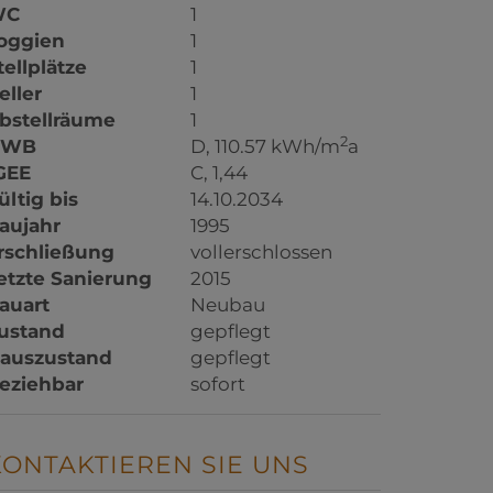
WC
1
oggien
1
tellplätze
1
eller
1
bstellräume
1
2
HWB
D, 110.57 kWh/m
a
GEE
C, 1,44
ültig bis
14.10.2034
aujahr
1995
rschließung
vollerschlossen
etzte Sanierung
2015
auart
Neubau
ustand
gepflegt
auszustand
gepflegt
eziehbar
sofort
KONTAKTIEREN SIE UNS