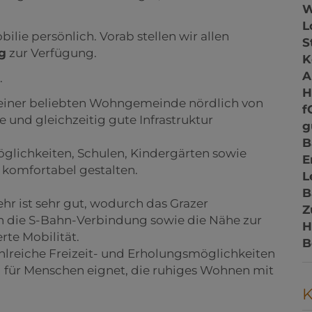
L
lie persönlich. Vorab stellen wir allen
S
g
zur Verfügung.
K
A
.
 einer beliebten Wohngemeinde nördlich von
f
e und gleichzeitig gute Infrastruktur
g
B
glichkeiten, Schulen, Kindergärten sowie
E
 komfortabel gestalten.
L
B
hr ist sehr gut, wodurch das Grazer
Z
ch die S-Bahn-Verbindung sowie die Nähe zur
H
te Mobilität.
B
lreiche Freizeit- und Erholungsmöglichkeiten
al für Menschen eignet, die ruhiges Wohnen mit