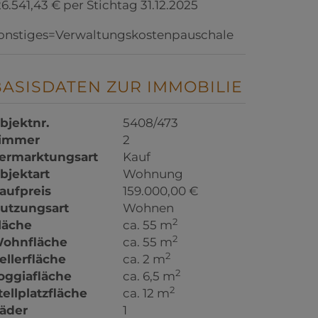
26.541,43 € per Stichtag 31.12.2025
onstiges=Verwaltungskostenpauschale
BASISDATEN ZUR IMMOBILIE
bjektnr.
5408/473
immer
2
ermarktungsart
Kauf
bjektart
Wohnung
aufpreis
159.000,00 €
utzungsart
Wohnen
2
läche
ca. 55 m
2
ohnfläche
ca. 55 m
2
ellerfläche
ca. 2 m
2
oggiafläche
ca. 6,5 m
2
tellplatzfläche
ca. 12 m
äder
1