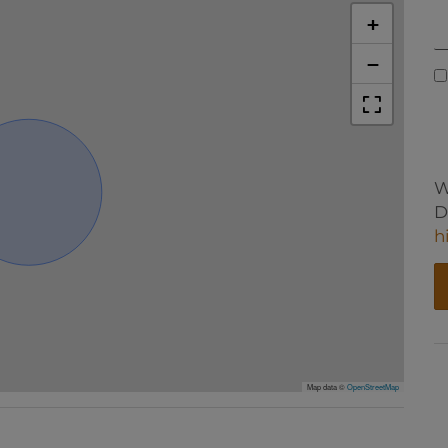
+
−
W
D
h
Map data ©
OpenStreetMap