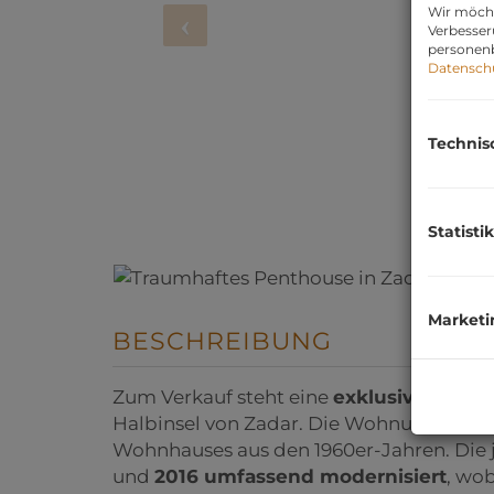
Wir möcht
Verbesser
personenb
Datensch
Technis
Statistik
Marketi
BESCHREIBUNG
Zum Verkauf steht eine
exklusive Drei
Halbinsel von Zadar. Die Wohnung liegt
Wohnhauses aus den 1960er-Jahren. Die 
und
2016 umfassend modernisiert
, wo