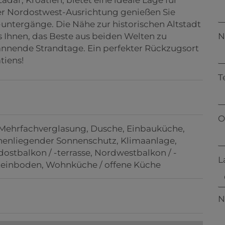
er Nordostwest-Ausrichtung genießen Sie
tergänge. Die Nähe zur historischen Altstadt
 Ihnen, das Beste aus beiden Welten zu
N
pannende Strandtage. Ein perfekter Rückzugsort
tiens!
T
O
 Mehrfachverglasung
Dusche
Einbauküche
nenliegender Sonnenschutz
Klimaanlage
ostbalkon / -terrasse
Nordwestbalkon / -
L
teinboden
Wohnküche / offene Küche
N