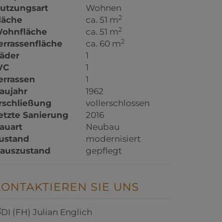
utzungsart
Wohnen
2
läche
ca. 51 m
2
ohnfläche
ca. 51 m
2
errassenfläche
ca. 60 m
äder
1
WC
1
errassen
1
aujahr
1962
rschließung
vollerschlossen
etzte Sanierung
2016
auart
Neubau
ustand
modernisiert
auszustand
gepflegt
KONTAKTIEREN SIE UNS