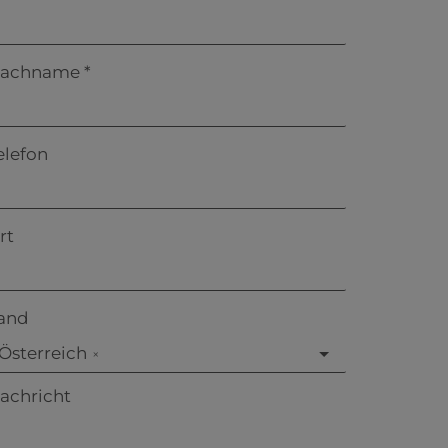
achname
elefon
rt
and
Österreich
×
achricht