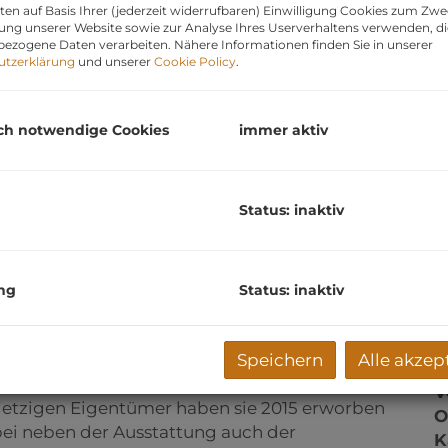
en auf Basis Ihrer (jederzeit widerrufbaren) Einwilligung Cookies zum Zwe
ung unserer Website sowie zur Analyse Ihres Userverhaltens verwenden, d
P
ezogene Daten verarbeiten. Nähere Informationen finden Sie in unserer
3
utzerklärung
und unserer
Cookie Policy
.
V
n
G
ch notwendige Cookies
immer aktiv
1
G
3
Status: inaktiv
ng
Status: inaktiv
O
zimmerwohnung
im Herzen der historischen
Speichern
Alle akzep
Z
 im
5. und obersten Stockwerk
eines
V
jetzigen Eigentümer haben sie 2015 erworben
O
bei neben der Ausstattung auch der
K