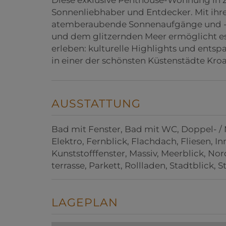
Sonnenliebhaber und Entdecker. Mit ihr
atemberaubende Sonnenaufgänge und -un
und dem glitzernden Meer ermöglicht es
erleben: kulturelle Highlights und ents
in einer der schönsten Küstenstädte Kroa
AUSSTATTUNG
Bad mit Fenster
Bad mit WC
Doppel- /
Elektro
Fernblick
Flachdach
Fliesen
In
Kunststofffenster
Massiv
Meerblick
Nord
terrasse
Parkett
Rollladen
Stadtblick
S
LAGEPLAN