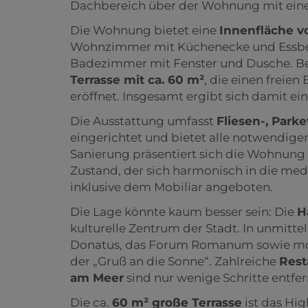
Dachbereich über der Wohnung mit ei
Die Wohnung bietet eine
Innenfläche vo
Wohnzimmer mit Küchenecke und Essber
Badezimmer mit Fenster und Dusche. Be
Terrasse mit ca. 60 m²
, die einen freie
eröffnet. Insgesamt ergibt sich damit ei
Die Ausstattung umfasst
Fliesen-, Park
eingerichtet und bietet alle notwendigen
Sanierung präsentiert sich die Wohnun
Zustand, der sich harmonisch in die m
inklusive dem Mobiliar angeboten.
Die Lage könnte kaum besser sein: Die
H
kulturelle Zentrum der Stadt. In unmittel
Donatus, das Forum Romanum sowie mod
der „Gruß an die Sonne“. Zahlreiche
Rest
am Meer
sind nur wenige Schritte entfer
Die ca.
60 m² große Terrasse
ist das Hig