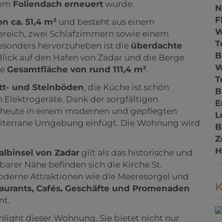
nem
Foliendach erneuert
wurde.
N
F
n ca. 51,4 m²
und besteht aus einem
W
eich, zwei Schlafzimmern sowie einem
T
sonders hervorzuheben ist die
überdachte
B
n Blick auf den Hafen von Zadar und die Berge
ne
Gesamtfläche von rund 111,4 m²
.
T
ett- und Steinböden
, die Küche ist schön
B
 Elektrogeräte. Dank der sorgfältigen
E
g heute in einem modernen und gepflegten
L
editerrane Umgebung einfügt. Die Wohnung wird
B
Z
H
albinsel von Zadar
gilt als das historische und
barer Nähe befinden sich die Kirche St.
erne Attraktionen wie die Meeresorgel und
aurants, Cafés, Geschäfte und Promenaden
nt.
hlight dieser Wohnung. Sie bietet nicht nur