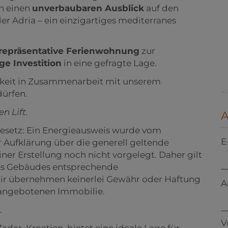
ch einen
unverbaubaren Ausblick
auf den
 Adria – ein einzigartiges mediterranes
repräsentative Ferienwohnung
zur
e Investition
in eine gefragte Lage.
chkeit in Zusammenarbeit mit unserem
dürfen.
n Lift.
setz: Ein Energieausweis wurde vom
E
 Aufklärung über die generell geltende
iner Erstellung noch nicht vorgelegt. Daher gilt
des Gebäudes entsprechende
 Wir übernehmen keinerlei Gewähr oder Haftung
A
r angebotenen Immobilie.
.
V
ar, Kroatien, bietet eine ideale Lage für