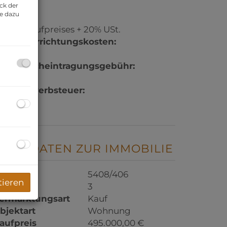
ck der
ie dazu
rovision:
% des Kaufpreises + 20% USt.
ertragserrichtungskosten:
. Vereinb.
rundbucheintragungsgebühr:
,1%
runderwerbsteuer:
,5%
BASISDATEN ZUR IMMOBILIE
bjektnr.
5408/406
tieren
immer
3
ermarktungsart
Kauf
bjektart
Wohnung
aufpreis
495.000,00 €