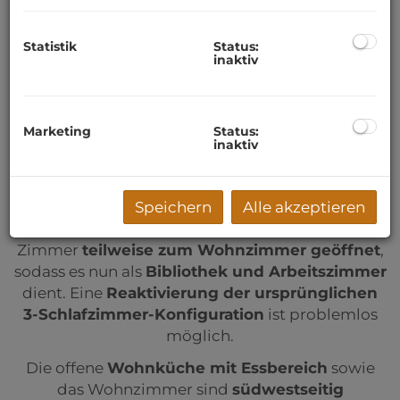
Wohnung
eines Mehrparteienhauses. Die
Wohnung überzeugt durch ihre
durchdachte
Statistik
Status:
Raumaufteilung
, eine
hochwertige
inaktiv
Ausstattung
sowie eine
angenehme
Wohnatmosphäre
.
Marketing
Status:
Ursprünglich als
4-Zimmer-Wohnung
inaktiv
konzipiert, wurde sie zuletzt von zwei Personen
bewohnt und individuell
adaptiert
. Dabei wurde
ein Zimmer als
Schrankraum
an das
Speichern
Alle akzeptieren
Schlafzimmer angeschlossen und ein weiteres
Zimmer
teilweise zum Wohnzimmer geöffnet
,
sodass es nun als
Bibliothek und Arbeitszimmer
dient. Eine
Reaktivierung der ursprünglichen
3-Schlafzimmer-Konfiguration
ist problemlos
möglich.
Die offene
Wohnküche mit Essbereich
sowie
das Wohnzimmer sind
südwestseitig