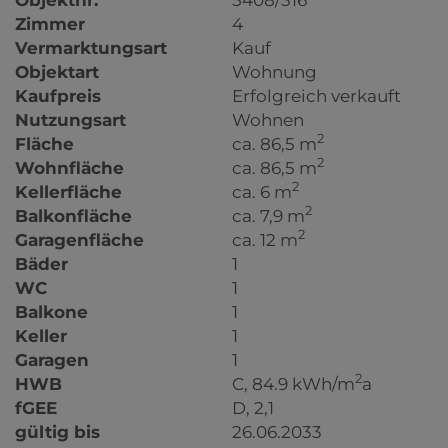
Zimmer
4
Vermarktungsart
Kauf
Objektart
Wohnung
Kaufpreis
Erfolgreich verkauft
Nutzungsart
Wohnen
2
Fläche
ca. 86,5 m
2
Wohnfläche
ca. 86,5 m
2
Kellerfläche
ca. 6 m
2
Balkonfläche
ca. 7,9 m
2
Garagenfläche
ca. 12 m
Bäder
1
WC
1
Balkone
1
Keller
1
Garagen
1
2
HWB
C, 84.9 kWh/m
a
fGEE
D, 2,1
gültig bis
26.06.2033