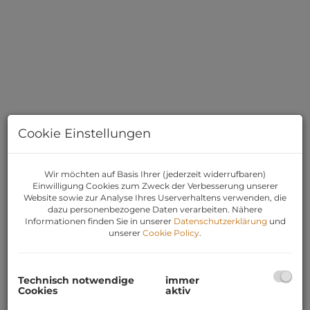
Cookie Einstellungen
Wir möchten auf Basis Ihrer (jederzeit widerrufbaren)
Einwilligung Cookies zum Zweck der Verbesserung unserer
Website sowie zur Analyse Ihres Userverhaltens verwenden, die
dazu personenbezogene Daten verarbeiten. Nähere
Informationen finden Sie in unserer
Datenschutzerklärung
und
unserer
Cookie Policy
.
BESCHREIBUNG
Technisch notwendige
immer
Erfolgreich verkauft wurde eine
Cookies
aktiv
lichtdurchflutete und sehr gepflegte