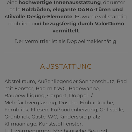
eine
hochwertige Innenausstattung
, darunter
edle
Holzböden, elegante DANA-Türen und
stilvolle Design-Elemente
. Es wurde vollständig
möbliert und
bezugsfertig durch ValorDomo
vermittelt
.
Der Vermittler ist als Doppelmakler tätig.
AUSSTATTUNG
Abstellraum
Außenliegender Sonnenschutz
Bad
mit Fenster
Bad mit WC
Badewanne
Baubewilligung
Carport
Doppel- /
Mehrfachverglasung
Dusche
Einbauküche
Fernblick
Fliesen
Fußbodenheizung
Grillstelle
Grünblick
Gäste-WC
Kinderspielplatz
Klimaanlage
Kunststofffenster
Luftwärmepumpe
Mechanische Be- und