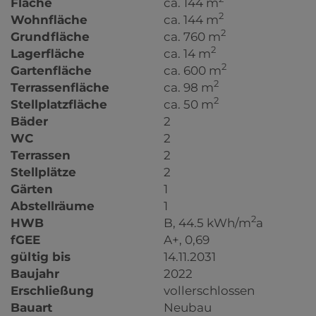
Fläche
ca. 144 m
2
Wohnfläche
ca. 144 m
2
Grundfläche
ca. 760 m
2
Lagerfläche
ca. 14 m
2
Gartenfläche
ca. 600 m
2
Terrassenfläche
ca. 98 m
2
Stellplatzfläche
ca. 50 m
Bäder
2
WC
2
Terrassen
2
Stellplätze
2
Gärten
1
Abstellräume
1
2
HWB
B, 44.5 kWh/m
a
fGEE
A+, 0,69
gültig bis
14.11.2031
Baujahr
2022
Erschließung
vollerschlossen
Bauart
Neubau