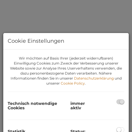
Cookie Einstellungen
Wir möchten auf Basis Ihrer (jederzeit widerrufbaren)
Einwilligung Cookies zum Zweck der Verbesserung unserer
Website sowie zur Analyse Ihres Userverhaltens verwenden, die
dazu personenbezogene Daten verarbeiten. Nähere
Informationen finden Sie in unserer
Datenschutzerklärung
und
unserer
Cookie Policy
.
Technisch notwendige
immer
BESCHREIBUNG
Cookies
aktiv
Dieses
hochwertig errichtete Einfamilienhaus
aus dem Jahr 2022
kombiniert zeitlose
Statistik
Status: