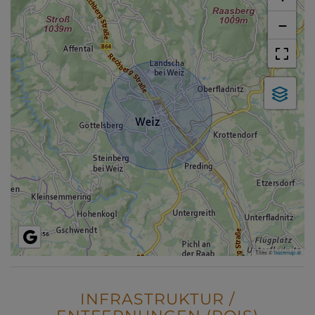
−
Tiles ©
basemap.at
INFRASTRUKTUR /