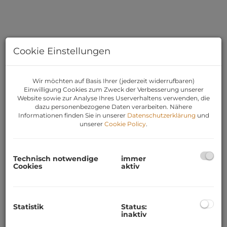
Cookie Einstellungen
Wir möchten auf Basis Ihrer (jederzeit widerrufbaren)
Einwilligung Cookies zum Zweck der Verbesserung unserer
Website sowie zur Analyse Ihres Userverhaltens verwenden, die
dazu personenbezogene Daten verarbeiten. Nähere
Informationen finden Sie in unserer
Datenschutzerklärung
und
unserer
Cookie Policy
.
Technisch notwendige
immer
Cookies
aktiv
BESCHREIBUNG
Erhöht über Weiz
liegt dieses Haus in einer
Statistik
Status:
angenehm aufgelockerten Ansiedlung
inaktiv
attraktiver Einfamilienhäuser. Die
Lage ist sehr